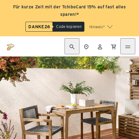
Für kurze Zeit mit der TchiboCard 15% auf fast alles
sparen!*
DANKE26
Code kopieren
Hinweis*