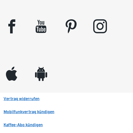
facebook
youtube
pinterest
instagram
appleinc
android
Vertrag widerrufen
Mobilfunkvertrag kündigen
Kaffee-Abo kündigen