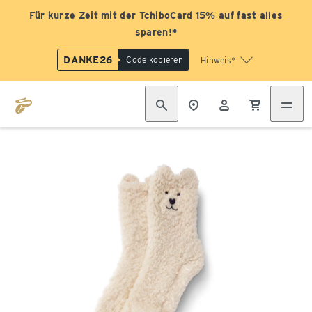
Für kurze Zeit mit der TchiboCard 15% auf fast alles
sparen!*
DANKE26
Code kopieren
Hinweis*