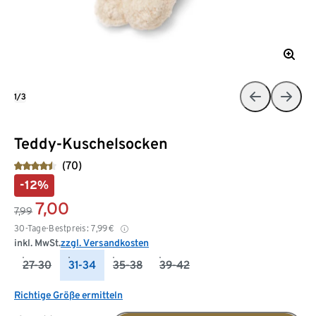
1/3
Teddy-Kuschelsocken
(70)
-12%
7,00
7,99
30-Tage-Bestpreis:
7,99
€
inkl. MwSt.
zzgl. Versandkosten
27-30
31-34
35-38
39-42
Richtige Größe ermitteln