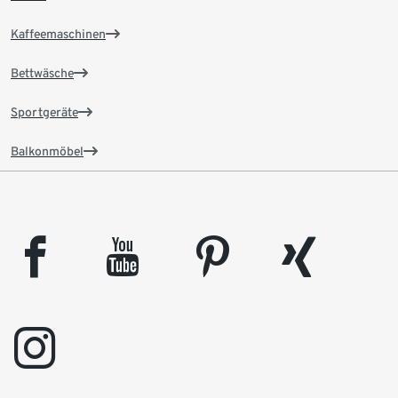
Kaffeemaschinen
Bettwäsche
Sportgeräte
Balkonmöbel
facebook
youtube
pinterest
xing
instagram