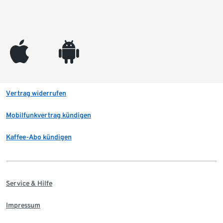
appleinc
android
Vertrag widerrufen
Mobilfunkvertrag kündigen
Kaffee-Abo kündigen
Service & Hilfe
Impressum