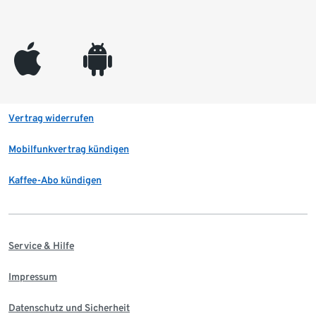
appleinc
android
Vertrag widerrufen
Mobilfunkvertrag kündigen
Kaffee-Abo kündigen
Service & Hilfe
Impressum
Datenschutz und Sicherheit