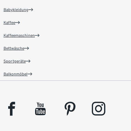
Babykleidung
Kaffee
Kaffeemaschinen
Bettwäsche
Sportgeräte
Balkonmöbel
facebook
youtube
pinterest
instagram