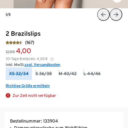
1/5
2 Brazilslips
(167)
4,00
12,99
30-Tage-Bestpreis:
4,00
€
inkl. MwSt.
zzgl. Versandkosten
XS 32/34
S 36/38
M 40/42
L 44/46
Richtige Größe ermitteln
Zur Zeit nicht verfügbar
Bestellnummer: 133904
Damenunterwäsche zum Wohlfühlen