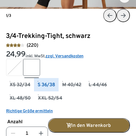
1/3
3/4-Trekking-Tight, schwarz
(220)
24,99
inkl. MwSt.
zzgl. Versandkosten
XS 32/34
S 36/38
M 40/42
L 44/46
XL 48/50
XXL 52/54
Richtige Größe ermitteln
Anzahl
In den Warenkorb