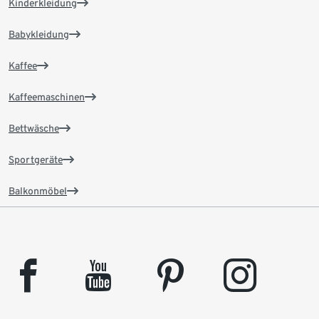
Kinderkleidung
Babykleidung
Kaffee
Kaffeemaschinen
Bettwäsche
Sportgeräte
Balkonmöbel
facebook
youtube
pinterest
instagram