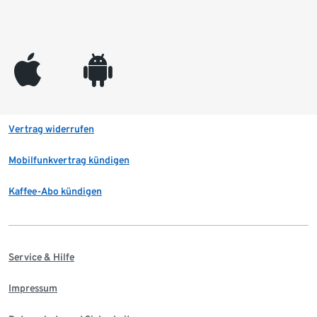
appleinc
android
Vertrag widerrufen
Mobilfunkvertrag kündigen
Kaffee-Abo kündigen
Service & Hilfe
Impressum