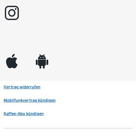
instagram
appleinc
android
Vertrag widerrufen
Mobilfunkvertrag kündigen
Kaffee-Abo kündigen