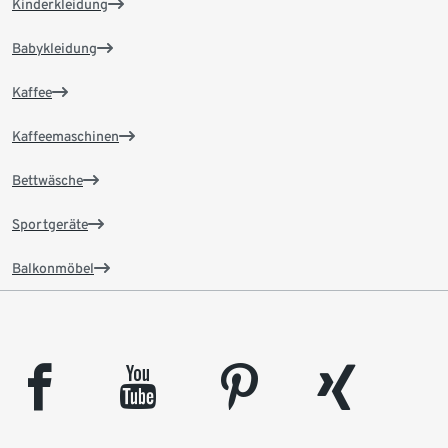
Kinderkleidung
Babykleidung
Kaffee
Kaffeemaschinen
Bettwäsche
Sportgeräte
Balkonmöbel
facebook
youtube
pinterest
xing