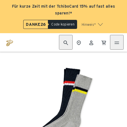
Für kurze Zeit mit der TchiboCard 15% auf fast alles
sparen!*
DANKE26
Code kopieren
Hinweis*