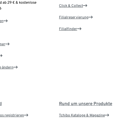
d ab 29 € & kostenlose
Click & Collect
.
Filialreservierung
en
Filialfinder
ner
e ändern
d
Rund um unsere Produkte
os registrieren
Tchibo Kataloge & Magazine