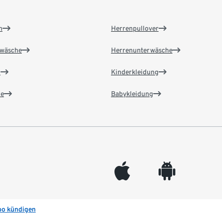
n
Herrenpullover
wäsche
Herrenunterwäsche
n
Kinderkleidung
e
Babykleidung
appleinc
android
bo kündigen