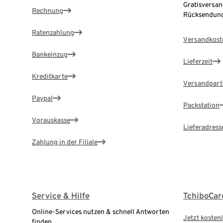
Gratisversan
Rechnung
Rücksendung
Ratenzahlung
Versandkost
Bankeinzug
Lieferzeit
Kreditkarte
Versandpart
Paypal
Packstation
Vorauskasse
Lieferadress
Zahlung in der Filiale
Service & Hilfe
TchiboCar
Online-Services nutzen & schnell Antworten
Jetzt kostenl
finden.