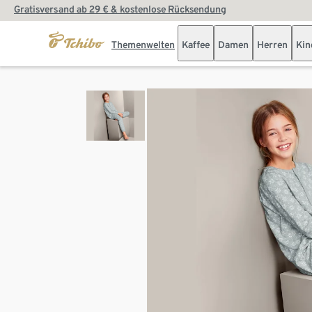
Gratisversand ab 29 € & kostenlose Rücksendung
Themenwelten
Kaffee
Damen
Herren
Kin