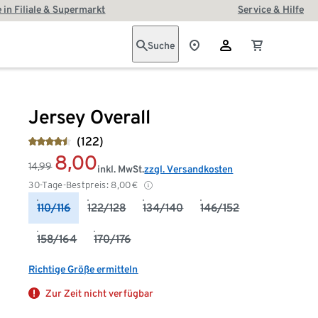
 in Filiale & Supermarkt
Service & Hilfe
Suche
Jersey Overall
(122)
8,00
14,99
inkl. MwSt.
zzgl. Versandkosten
30-Tage-Bestpreis:
8,00
€
110/116
122/128
134/140
146/152
158/164
170/176
Richtige Größe ermitteln
Zur Zeit nicht verfügbar