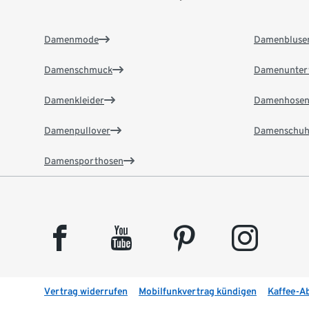
Damenmode
Damenbluse
Damenschmuck
Damenunter
Damenkleider
Damenhose
Damenpullover
Damenschuh
Damensporthosen
facebook
youtube
pinterest
instagram
Vertrag widerrufen
Mobilfunkvertrag kündigen
Kaffee-A