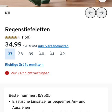
1/11
Regenstiefeletten
(160)
34,99
inkl. MwSt.
inkl. Versandkosten
37
38
39
40
41
42
Richtige Größe ermitteln
Zur Zeit nicht verfügbar
Bestellnummer: 159505
Elastische Einsätze für bequemes An- und
Ausziehen