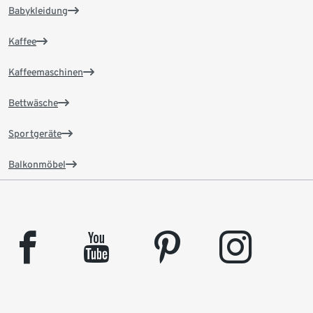
Babykleidung
Kaffee
Kaffeemaschinen
Bettwäsche
Sportgeräte
Balkonmöbel
facebook
youtube
pinterest
instagram