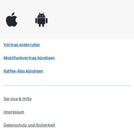
appleinc
android
Vertrag widerrufen
Mobilfunkvertrag kündigen
Kaffee-Abo kündigen
Service & Hilfe
Impressum
Datenschutz und Sicherheit