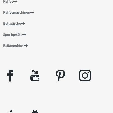
Kaffee
Kaffeemaschinen
Bettwäsche
Sportgeräte
Balkonmöbel
facebook
youtube
pinterest
instagram