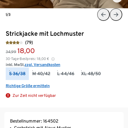
1/3
Strickjacke mit Lochmuster
(79)
18,00
34,99
30-Tage-Bestpreis:
18,00
€
inkl. MwSt.
zzgl. Versandkosten
S 36/38
M 40/42
L 44/46
XL 48/50
Richtige Größe ermitteln
Zur Zeit nicht verfügbar
Bestellnummer: 164502
Grobstrick mit Ajour-Muster