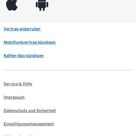
appleinc
android
Vertrag widerrufen
Mobilfunkvertrag kündigen
Kaffee-Abo kündigen
Service & Hilfe
Impressum
Datenschutz und Sicherheit
Einwilligungsmanagement