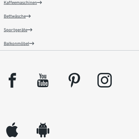
Kaffeemaschinen
Bettwäsche
Sportgeräte
Balkonmöbel
facebook
youtube
pinterest
instagram
appleinc
android