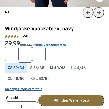
1/7
Windjacke »packable«, navy
(242)
29,99
inkl. MwSt.
inkl. Versandkosten
XS 32/34
S 36/38
M 40/42
L 44/46
XL 48/50
XXL 52/54
Richtige Größe ermitteln
Anzahl
In den Warenkorb