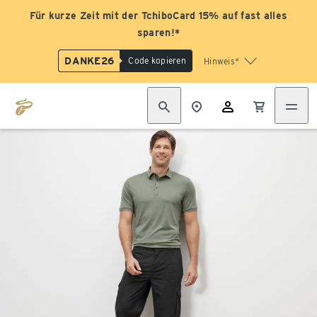
Für kurze Zeit mit der TchiboCard 15% auf fast alles
sparen!*
DANKE26
Code kopieren
Hinweis*