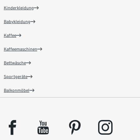
Kinderkleidung
Babykleidung
Kaffee
Kaffeemaschinen
Bettwäsche
Sportgeräte
Balkonmöbel
facebook
youtube
pinterest
instagram