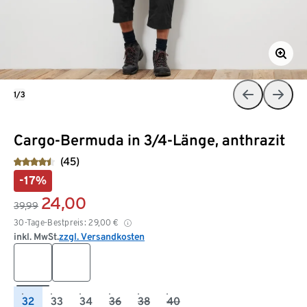
1/3
Cargo-Bermuda in 3/4-Länge, anthrazit
(45)
-17%
24,00
39,99
30-Tage-Bestpreis:
29,00
€
inkl. MwSt.
zzgl. Versandkosten
32
33
34
36
38
40