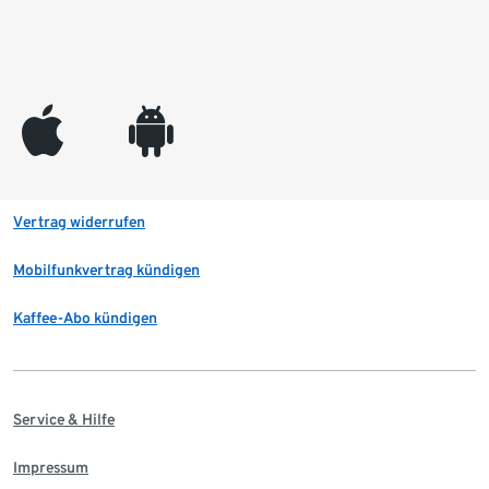
appleinc
android
Vertrag widerrufen
Mobilfunkvertrag kündigen
Kaffee-Abo kündigen
Service & Hilfe
Impressum