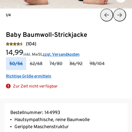
1/4
Baby Baumwoll-Strickjacke
(104)
14,99
inkl. MwSt.
zzgl. Versandkosten
50/56
62/68
74/80
86/92
98/104
Richtige Größe ermitteln
Zur Zeit nicht verfügbar
Bestellnummer: 144993
Hautsympathische, reine Baumwolle
Gerippte Maschenstruktur