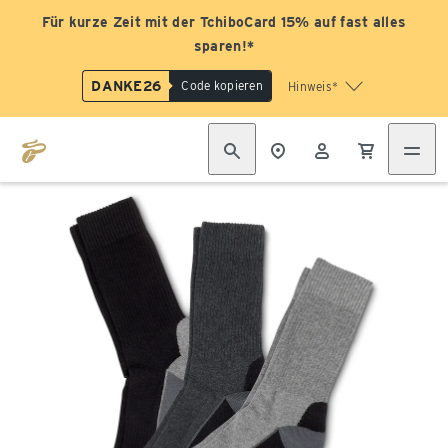
Für kurze Zeit mit der TchiboCard 15% auf fast alles
sparen!*
DANKE26
Code kopieren
Hinweis*