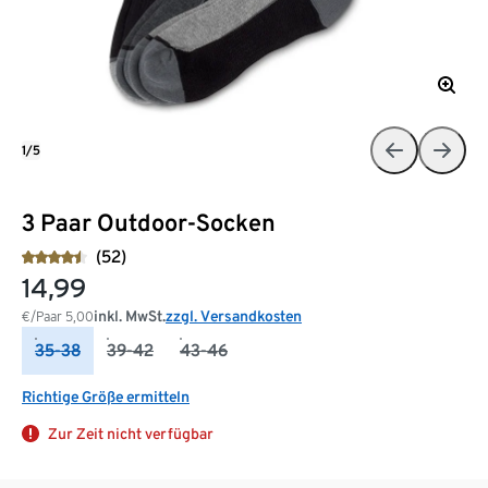
1/5
3 Paar Outdoor-Socken
(52)
14,99
inkl. MwSt.
zzgl. Versandkosten
€/Paar
5,00
35-38
39-42
43-46
Richtige Größe ermitteln
Zur Zeit nicht verfügbar