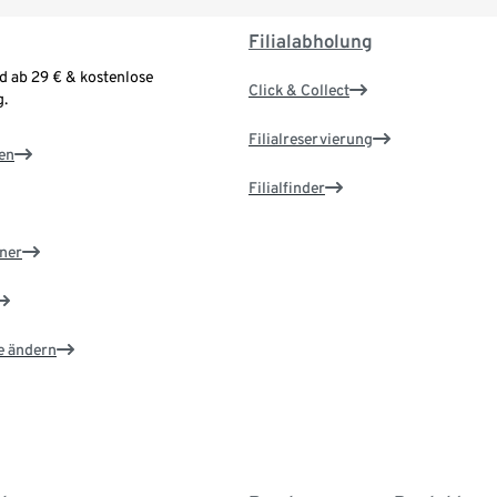
Filialabholung
d ab 29 € & kostenlose
Click & Collect
.
Filialreservierung
en
Filialfinder
ner
e ändern