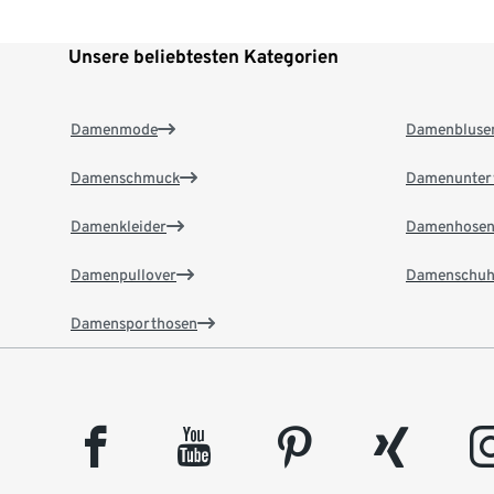
Unsere beliebtesten Kategorien
Damenmode
Damenbluse
Damenschmuck
Damenunter
Damenkleider
Damenhose
Damenpullover
Damenschuh
Damensporthosen
facebook
youtube
pinterest
xing
insta