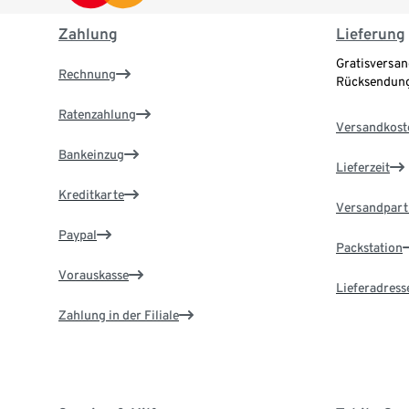
Zahlung
Lieferung
Gratisversan
Rechnung
Rücksendung
Ratenzahlung
Versandkost
Bankeinzug
Lieferzeit
Kreditkarte
Versandpart
Paypal
Packstation
Vorauskasse
Lieferadress
Zahlung in der Filiale