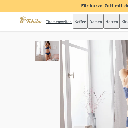
Für kurze Zeit mit d
Themenwelten
Kaffee
Damen
Herren
Kin