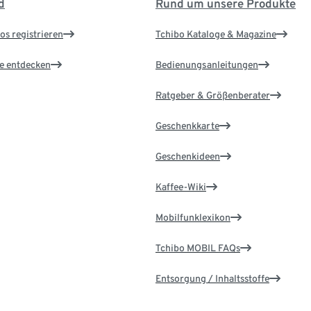
d
Rund um unsere Produkte
os registrieren
Tchibo Kataloge & Magazine
le entdecken
Bedienungsanleitungen
Ratgeber & Größenberater
Geschenkkarte
Geschenkideen
Kaffee-Wiki
Mobilfunklexikon
Tchibo MOBIL FAQs
Entsorgung / Inhaltsstoffe