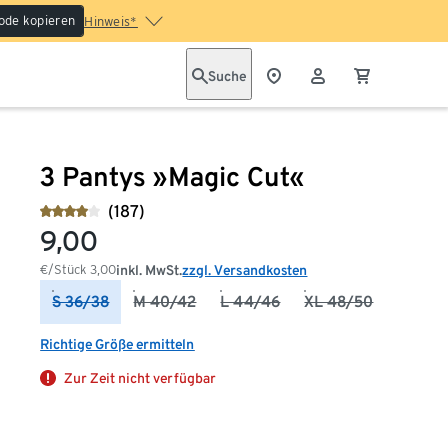
ode kopieren
Hinweis*
Suche
3 Pantys »Magic Cut«
(187)
9,00
€/Stück
3,00
inkl. MwSt.
zzgl. Versandkosten
S 36/38
M 40/42
L 44/46
XL 48/50
Richtige Größe ermitteln
Zur Zeit nicht verfügbar