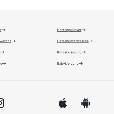
n
Herrenpullover
wäsche
Herrenunterwäsche
n
Kinderkleidung
e
Babykleidung
gram
appleinc
android