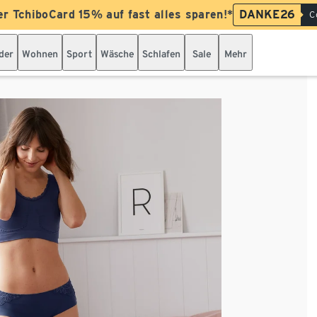
er TchiboCard 15% auf fast alles sparen!*
DANKE26
C
der
Wohnen
Sport
Wäsche
Schlafen
Sale
Mehr