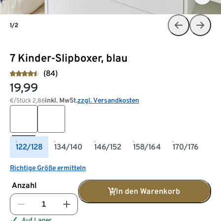
1/2
7 Kinder-Slipboxer, blau
(84)
19,99
inkl. MwSt.
zzgl. Versandkosten
€/Stück
2,86
122/128
134/140
146/152
158/164
170/176
Richtige Größe ermitteln
Anzahl
In den Warenkorb
Auf Lager