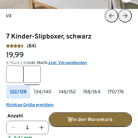
1/2
7 Kinder-Slipboxer, schwarz
(84)
19,99
inkl. MwSt.
zzgl. Versandkosten
€/Stück
2,86
122/128
134/140
146/152
158/164
170/176
Richtige Größe ermitteln
Anzahl
In den Warenkorb
Auf Lager