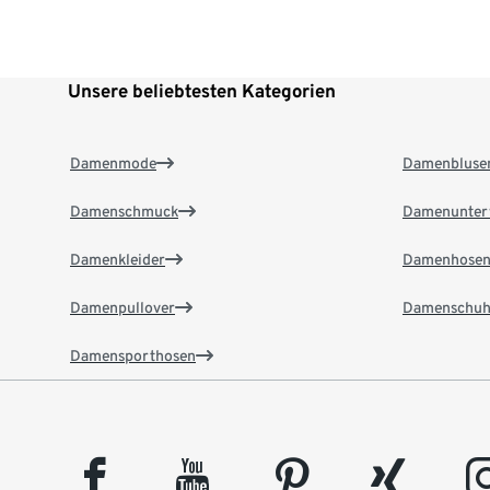
Unsere beliebtesten Kategorien
Damenmode
Damenbluse
Damenschmuck
Damenunter
Damenkleider
Damenhose
Damenpullover
Damenschuh
Damensporthosen
facebook
youtube
pinterest
xing
insta