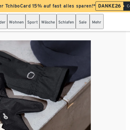
er TchiboCard 15% auf fast alles sparen!*
DANKE26
C
der
Wohnen
Sport
Wäsche
Schlafen
Sale
Mehr