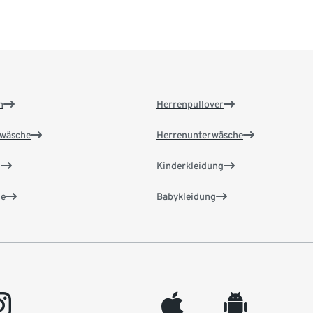
n
Herrenpullover
wäsche
Herrenunterwäsche
n
Kinderkleidung
e
Babykleidung
gram
appleinc
android