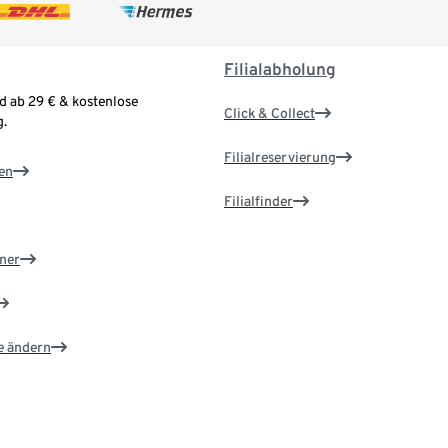
Filialabholung
d ab 29 € & kostenlose
Click & Collect
.
Filialreservierung
en
Filialfinder
ner
e ändern