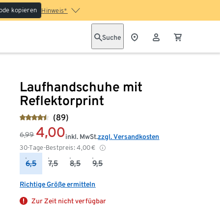
ode kopieren
Hinweis*
Suche
Laufhandschuhe mit
Reflektorprint
(89)
4,00
6,99
inkl. MwSt.
zzgl. Versandkosten
30-Tage-Bestpreis:
4,00
€
6,5
7,5
8,5
9,5
Richtige Größe ermitteln
Zur Zeit nicht verfügbar