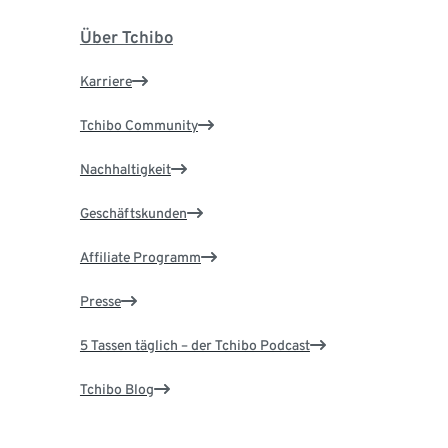
Über Tchibo
Karriere
Tchibo Community
Nachhaltigkeit
Geschäftskunden
Affiliate Programm
Presse
5 Tassen täglich – der Tchibo Podcast
Tchibo Blog