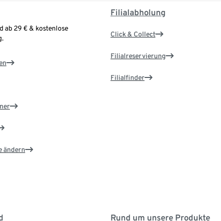
Filialabholung
d ab 29 € & kostenlose
Click & Collect
.
Filialreservierung
en
Filialfinder
ner
e ändern
d
Rund um unsere Produkte