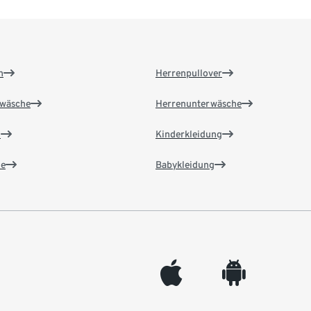
n
Herrenpullover
wäsche
Herrenunterwäsche
n
Kinderkleidung
e
Babykleidung
appleinc
android