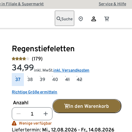
 in Filiale & Supermarkt
Service & Hilfe
Suche
Regenstiefeletten
(179)
34,99
inkl. MwSt.
inkl. Versandkosten
37
38
39
40
41
42
Richtige Größe ermitteln
Anzahl
In den Warenkorb
Wenige verfügbar
Liefertermin:
Mi., 12.08.2026 - Fr., 14.08.2026