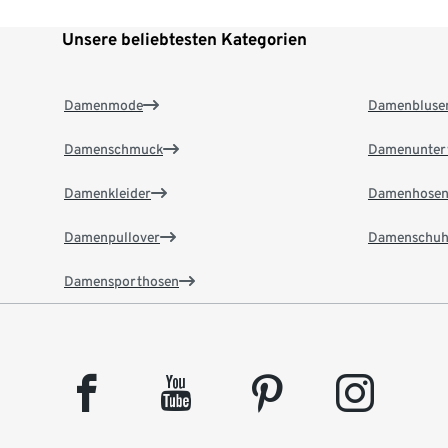
Unsere beliebtesten Kategorien
Damenmode
Damenbluse
Damenschmuck
Damenunter
Damenkleider
Damenhose
Damenpullover
Damenschuh
Damensporthosen
facebook
youtube
pinterest
instagram