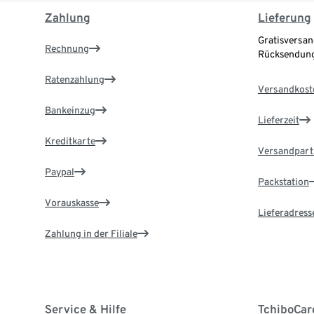
Zahlung
Lieferung
Gratisversan
Rechnung
Rücksendung
Ratenzahlung
Versandkost
Bankeinzug
Lieferzeit
Kreditkarte
Versandpart
Paypal
Packstation
Vorauskasse
Lieferadress
Zahlung in der Filiale
Service & Hilfe
TchiboCar