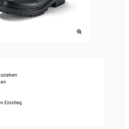
usziehen
zen
n Einstieg