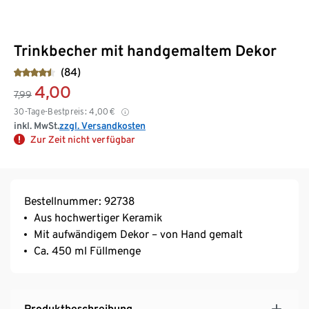
Trinkbecher mit handgemaltem Dekor
(84)
4,00
7,99
30-Tage-Bestpreis:
4,00
€
inkl. MwSt.
zzgl. Versandkosten
Zur Zeit nicht verfügbar
Bestellnummer: 92738
Aus hochwertiger Keramik
Mit aufwändigem Dekor – von Hand gemalt
Ca. 450 ml Füllmenge
Produktbeschreibung