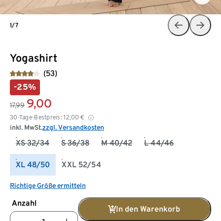
1/7
Yogashirt
(53)
-25%
9,00
17,99
30-Tage-Bestpreis:
12,00
€
inkl. MwSt.
zzgl. Versandkosten
XS 32/34
S 36/38
M 40/42
L 44/46
XL 48/50
XXL 52/54
Richtige Größe ermitteln
Anzahl
In den Warenkorb