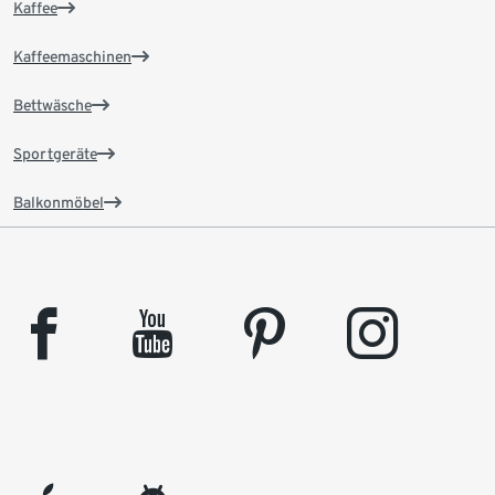
Kaffee
Kaffeemaschinen
Bettwäsche
Sportgeräte
Balkonmöbel
facebook
youtube
pinterest
instagram