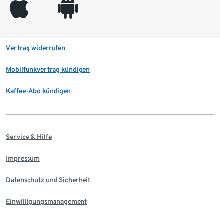
appleinc
android
Vertrag widerrufen
Mobilfunkvertrag kündigen
Kaffee-Abo kündigen
Service & Hilfe
Impressum
Datenschutz und Sicherheit
Einwilligungsmanagement