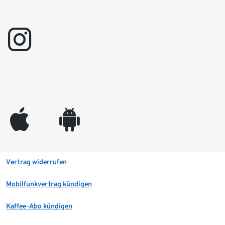
instagram
appleinc
android
Vertrag widerrufen
Mobilfunkvertrag kündigen
Kaffee-Abo kündigen