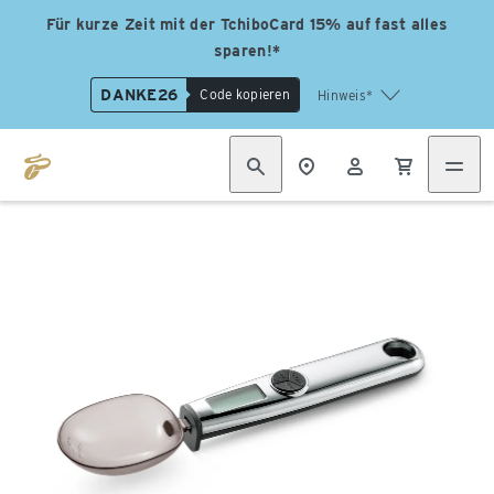
Für kurze Zeit mit der TchiboCard 15% auf fast alles
sparen!*
DANKE26
Code kopieren
Hinweis*