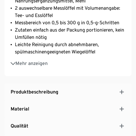
Nahrungsergänzungsmittel, Mehl
2 auswechselbare Messlöffel mit Volumenangabe:
Tee- und Esslöffel
Messbereich von 0,5 bis 300 g in 0,5-g-Schritten
Zutaten einfach aus der Packung portionieren, kein
Umfüllen nötig
Leichte Reinigung durch abnehmbaren,
spülmaschinengeeigneten Wiegelöffel
Griff mit Aufhängeöse und Standfuß
Mehr anzeigen
Digitales LC-Display
Gewichtseinheiten Gramm und Unzen
Batteriestatusanzeige
Automatisches Abschalten nach 2 Minuten
Produktbeschreibung
Material
Qualität