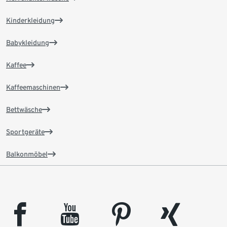
Kinderkleidung
Babykleidung
Kaffee
Kaffeemaschinen
Bettwäsche
Sportgeräte
Balkonmöbel
facebook
youtube
pinterest
xing