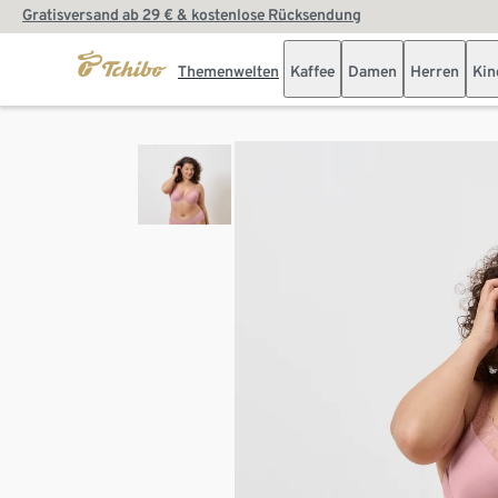
Gratisversand ab 29 € & kostenlose Rücksendung
Themenwelten
Kaffee
Damen
Herren
Kin