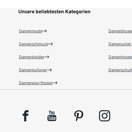
Unsere beliebtesten Kategorien
Damenmode
Damenbluse
Damenschmuck
Damenunter
Damenkleider
Damenhose
Damenpullover
Damenschuh
Damensporthosen
facebook
youtube
pinterest
instagram