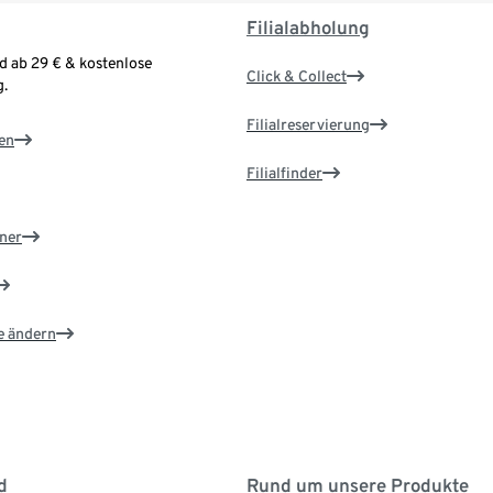
Filialabholung
d ab 29 € & kostenlose
Click & Collect
.
Filialreservierung
en
Filialfinder
ner
e ändern
d
Rund um unsere Produkte