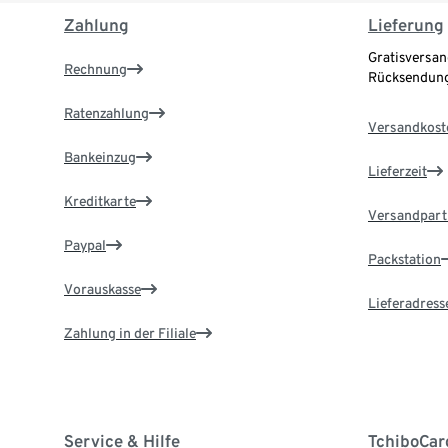
Zahlung
Lieferung
Gratisversan
Rechnung
Rücksendung
Ratenzahlung
Versandkost
Bankeinzug
Lieferzeit
Kreditkarte
Versandpart
Paypal
Packstation
Vorauskasse
Lieferadress
Zahlung in der Filiale
Service & Hilfe
TchiboCar