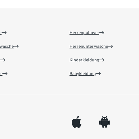
n
Herrenpullover
wäsche
Herrenunterwäsche
n
Kinderkleidung
e
Babykleidung
appleinc
android