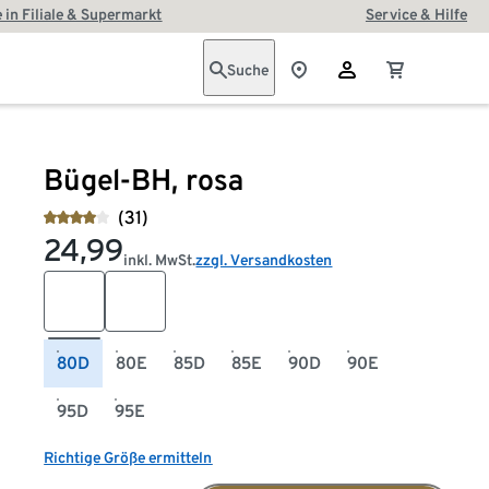
 in Filiale & Supermarkt
Service & Hilfe
Suche
Bügel-BH, rosa
(31)
24,99
inkl. MwSt.
zzgl. Versandkosten
80D
80E
85D
85E
90D
90E
95D
95E
Richtige Größe ermitteln