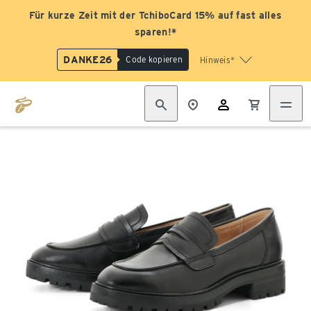
Für kurze Zeit mit der TchiboCard 15% auf fast alles
sparen!*
DANKE26
Code kopieren
Hinweis*