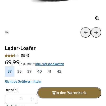
1/4
Leder-Loafer
(154)
69,99
inkl. MwSt.
inkl. Versandkosten
37
38
39
40
41
42
Richtige Größe ermitteln
Anzahl
In den Warenkorb