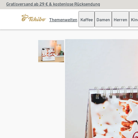
Gratisversand ab 29 € & kostenlose Rücksendung
Themenwelten
Kaffee
Damen
Herren
Kin