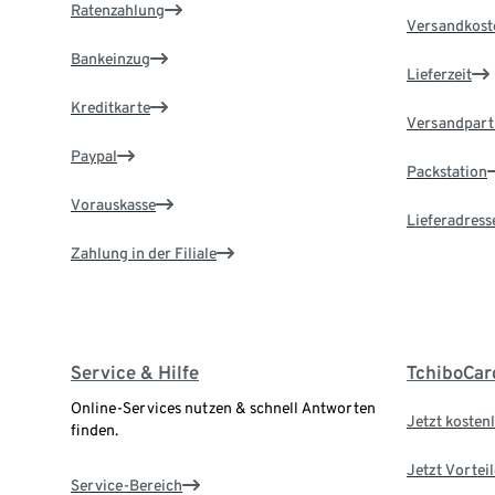
Ratenzahlung
Versandkost
Bankeinzug
Lieferzeit
Kreditkarte
Versandpart
Paypal
Packstation
Vorauskasse
Lieferadress
Zahlung in der Filiale
Service & Hilfe
TchiboCar
Online-Services nutzen & schnell Antworten
Jetzt kostenl
finden.
Jetzt Vortei
Service-Bereich