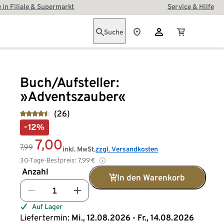
 in Filiale & Supermarkt
Service & Hilfe
Suche
Buch/Aufsteller:
»Adventszauber«
(26)
-12%
7,00
7,99
inkl. MwSt.
zzgl. Versandkosten
30-Tage-Bestpreis:
7,99
€
Anzahl
In den Warenkorb
Auf Lager
Liefertermin:
Mi., 12.08.2026 - Fr., 14.08.2026