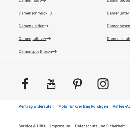
Damenmode
Damenbluse
Damenschmuck
Damenunter
Damenkleider
Damenhose
Damenpullover
Damenschuh
Damensporthosen
facebook
youtube
pinterest
instagram
Vertrag widerrufen
Mobilfunkvertrag kündigen
Kaffee-A
Service & Hilfe
Impressum
Datenschutz und Sicherheit