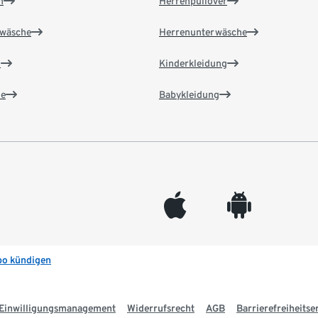
n
Herrenpullover
wäsche
Herrenunterwäsche
n
Kinderkleidung
e
Babykleidung
appleinc
android
bo kündigen
Einwilligungsmanagement
Widerrufsrecht
AGB
Barrierefreiheitse