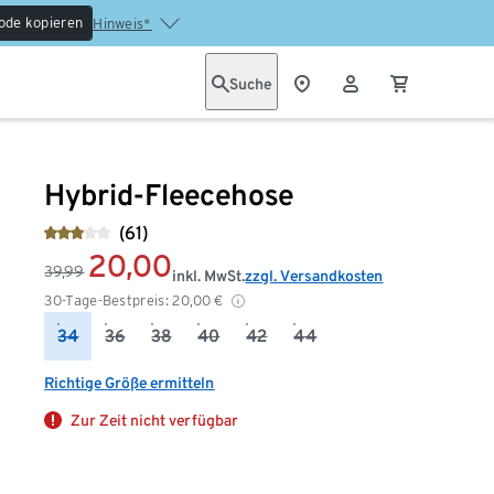
ode kopieren
Hinweis*
Suche
Hybrid-Fleecehose
(61)
20,00
39,99
inkl. MwSt.
zzgl. Versandkosten
30-Tage-Bestpreis:
20,00
€
34
36
38
40
42
44
Richtige Größe ermitteln
Zur Zeit nicht verfügbar