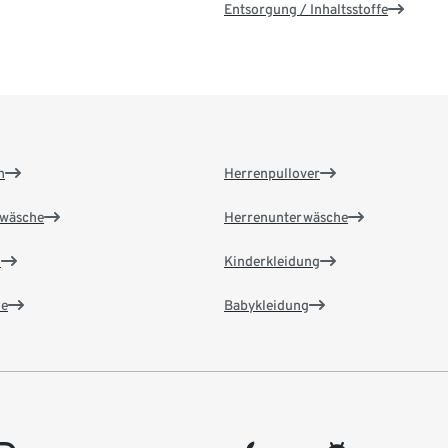
Entsorgung / Inhaltsstoffe
n
Herrenpullover
wäsche
Herrenunterwäsche
n
Kinderkleidung
e
Babykleidung