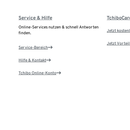
Service & Hilfe
TchiboCar
Online-Services nutzen & schnell Antworten
Jetzt kostenl
finden.
Jetzt Vortei
Service-Bereich
Hilfe & Kontakt
Tchibo Online-Konto