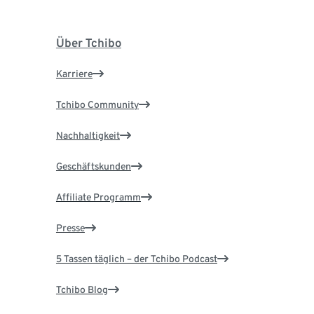
Über Tchibo
Karriere
Tchibo Community
Nachhaltigkeit
Geschäftskunden
Affiliate Programm
Presse
5 Tassen täglich – der Tchibo Podcast
Tchibo Blog