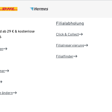
Filialabholung
d ab 29 € & kostenlose
Click & Collect
.
Filialreservierung
en
Filialfinder
ner
e ändern