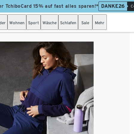
er TchiboCard 15% auf fast alles sparen!*
DANKE26
C
der
Wohnen
Sport
Wäsche
Schlafen
Sale
Mehr