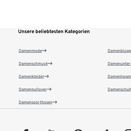
Unsere beliebtesten Kategorien
Damenmode
Damenbluse
Damenschmuck
Damenunter
Damenkleider
Damenhose
Damenpullover
Damenschuh
Damensporthosen