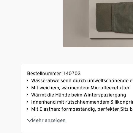
Bestellnummer: 140703
Wasserabweisend durch umweltschonende e
Mit weichem, wärmendem Microfleecefutter
Wärmt die Hände beim Winterspaziergang
Innenhand mit rutschhemmendem Silikonpri
Mit Elasthan: formbeständig, perfekter Sitz 
Daumen und Zeigefinger touchscreenfähig be
Mehr anzeigen
Smartphones
Winddicht durch High-Performance-Laminat 