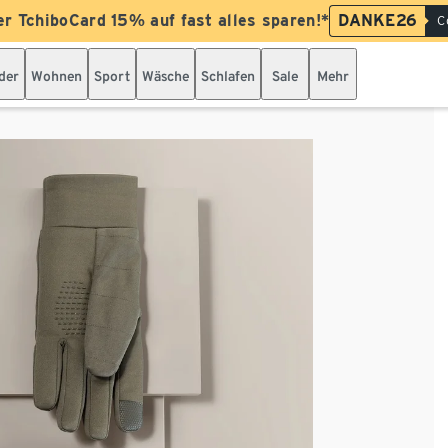
er TchiboCard 15% auf fast alles sparen!*
DANKE26
C
der
Wohnen
Sport
Wäsche
Schlafen
Sale
Mehr