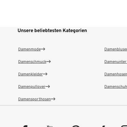
Unsere beliebtesten Kategorien
Damenmode
Damenbluse
Damenschmuck
Damenunter
Damenkleider
Damenhose
Damenpullover
Damenschuh
Damensporthosen