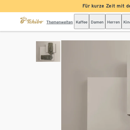
Für kurze Zeit mit d
Themenwelten
Kaffee
Damen
Herren
Kin