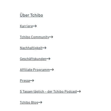
Über Tchibo
Karriere
Tchibo Community
Nachhaltigkeit
Geschäftskunden
Affiliate Programm
Presse
5 Tassen täglich – der Tchibo Podcast
Tchibo Blog