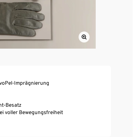
voPel-Imprägnierung
nt-Besatz
bei voller Bewegungsfreiheit
schichtet – ermöglicht Bedienung des
an der Außenseite