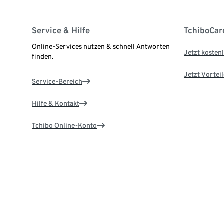
Service & Hilfe
TchiboCar
Online-Services nutzen & schnell Antworten
Jetzt kostenl
finden.
Jetzt Vortei
Service-Bereich
Hilfe & Kontakt
Tchibo Online-Konto