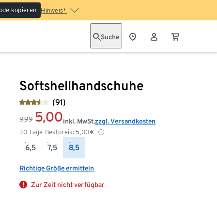
ode kopieren
Hinweis*
Suche
Softshellhandschuhe
(91)
5,00
9,99
inkl. MwSt.
zzgl. Versandkosten
30-Tage-Bestpreis:
5,00
€
6,5
7,5
8,5
Richtige Größe ermitteln
Zur Zeit nicht verfügbar