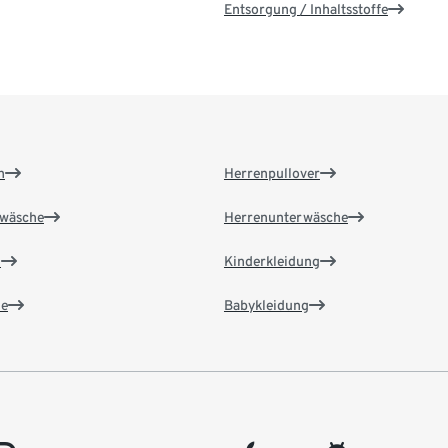
Entsorgung / Inhaltsstoffe
n
Herrenpullover
wäsche
Herrenunterwäsche
n
Kinderkleidung
e
Babykleidung