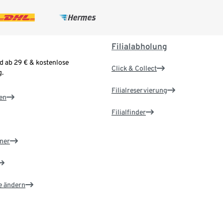
Filialabholung
d ab 29 € & kostenlose
Click & Collect
.
Filialreservierung
en
Filialfinder
ner
e ändern