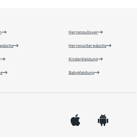
n
Herrenpullover
wäsche
Herrenunterwäsche
n
Kinderkleidung
e
Babykleidung
appleinc
android