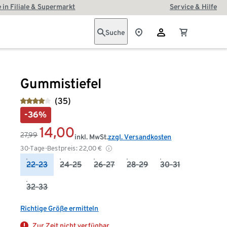
 in Filiale & Supermarkt
Service & Hilfe
Suche
Gummistiefel
(35)
-36%
14,00
27,99
inkl. MwSt.
zzgl. Versandkosten
30-Tage-Bestpreis:
22,00
€
22-23
24-25
26-27
28-29
30-31
32-33
Richtige Größe ermitteln
Zur Zeit nicht verfügbar