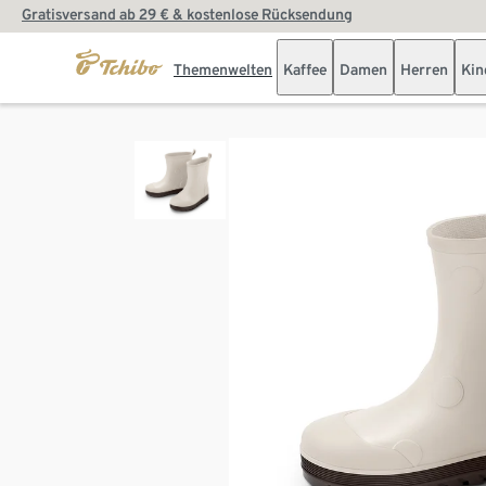
Gratisversand ab 29 € & kostenlose Rücksendung
Themenwelten
Kaffee
Damen
Herren
Kin