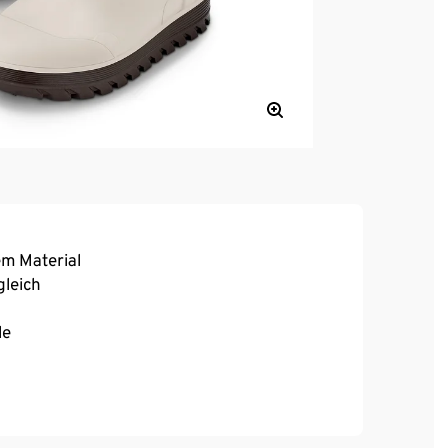
m Material
leich
le