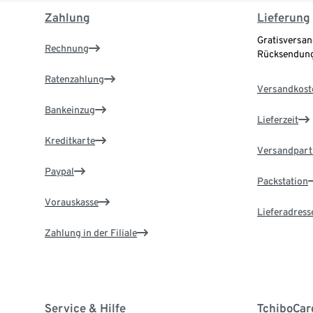
Zahlung
Lieferung
Gratisversan
Rechnung
Rücksendung
Ratenzahlung
Versandkost
Bankeinzug
Lieferzeit
Kreditkarte
Versandpart
Paypal
Packstation
Vorauskasse
Lieferadress
Zahlung in der Filiale
Service & Hilfe
TchiboCar