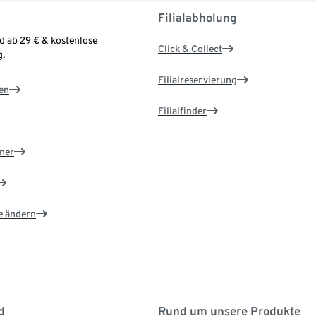
Filialabholung
d ab 29 € & kostenlose
Click & Collect
.
Filialreservierung
en
Filialfinder
ner
e ändern
d
Rund um unsere Produkte