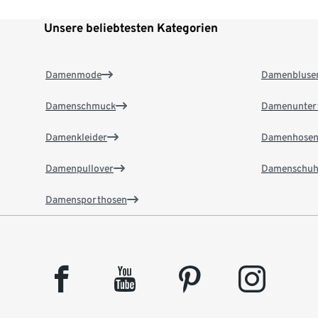
Unsere beliebtesten Kategorien
Damenmode
Damenbluse
Damenschmuck
Damenunter
Damenkleider
Damenhose
Damenpullover
Damenschuh
Damensporthosen
facebook
youtube
pinterest
instagram