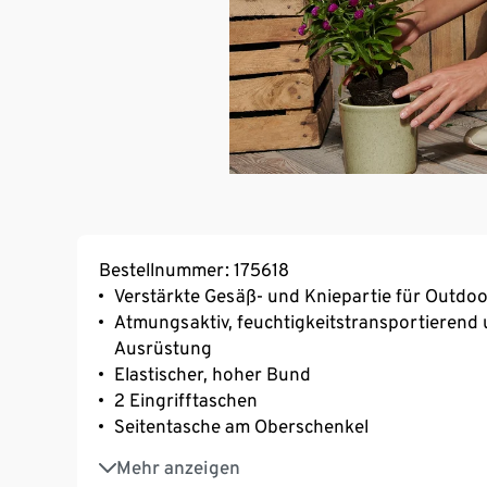
Bestellnummer: 175618
Verstärkte Gesäß- und Kniepartie für Outdoo
Atmungsaktiv, feuchtigkeitstransportierend 
Ausrüstung
Elastischer, hoher Bund
2 Eingrifftaschen
Seitentasche am Oberschenkel
2 Gesäßtaschen
Mehr anzeigen
Kniestück geflickt