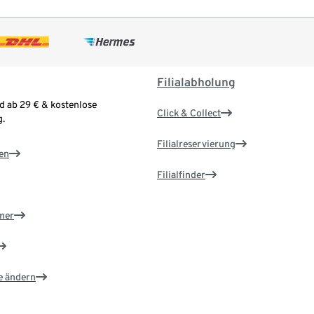
Filialabholung
d ab 29 € & kostenlose
Click & Collect
.
Filialreservierung
en
Filialfinder
ner
e ändern