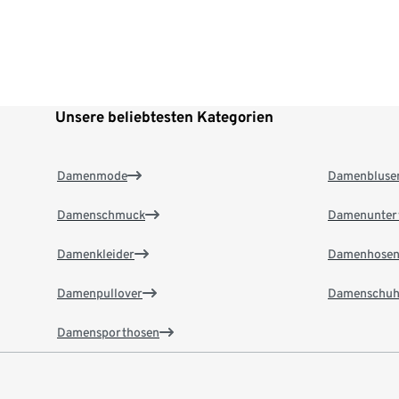
Unsere beliebtesten Kategorien
Damenmode
Damenbluse
Damenschmuck
Damenunter
Damenkleider
Damenhose
Damenpullover
Damenschuh
Damensporthosen