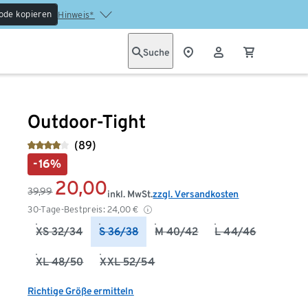
ode kopieren
Hinweis*
Suche
Outdoor-Tight
(89)
-16%
20,00
39,99
inkl. MwSt.
zzgl. Versandkosten
30-Tage-Bestpreis:
24,00
€
XS 32/34
S 36/38
M 40/42
L 44/46
XL 48/50
XXL 52/54
Richtige Größe ermitteln