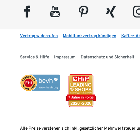
facebook
youtube
pinterest
xing
insta
Vertrag widerrufen
Mobilfunkvertrag kündigen
Kaffee-A
Service & Hilfe
Impressum
Datenschutz und Sicherheit
Alle Preise verstehen sich inkl. gesetzlicher Mehrwertsteuer u