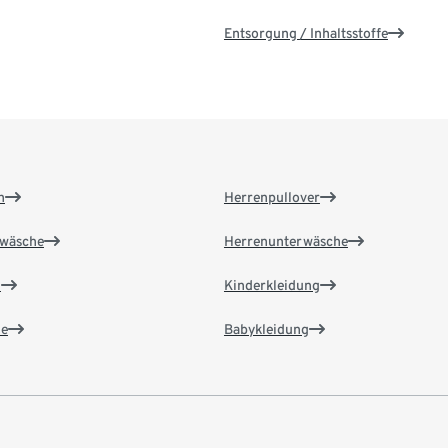
Entsorgung / Inhaltsstoffe
n
Herrenpullover
wäsche
Herrenunterwäsche
n
Kinderkleidung
e
Babykleidung