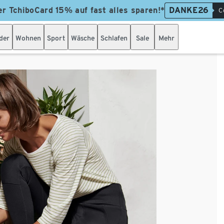
er TchiboCard 15% auf fast alles sparen!*
DANKE26
C
der
Wohnen
Sport
Wäsche
Schlafen
Sale
Mehr