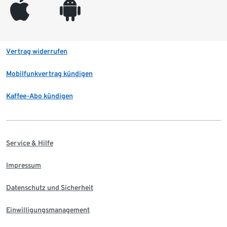
appleinc
android
Vertrag widerrufen
Mobilfunkvertrag kündigen
Kaffee-Abo kündigen
Service & Hilfe
Impressum
Datenschutz und Sicherheit
Einwilligungsmanagement