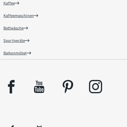
Kaffee
Kaffeemaschinen
Bettwäsche
Sportgeräte
Balkonmöbel
facebook
youtube
pinterest
instagram