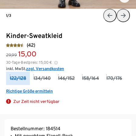
1/3
Kinder-Sweatkleid
(42)
15,00
29,99
30-Tage-Bestpreis:
15,00
€
inkl. MwSt.
zzgl. Versandkosten
122/128
134/140
146/152
158/164
170/176
Richtige Größe ermitteln
Zur Zeit nicht verfügbar
Bestellnummer: 184514
Mit gewebtem Flanell-Rock