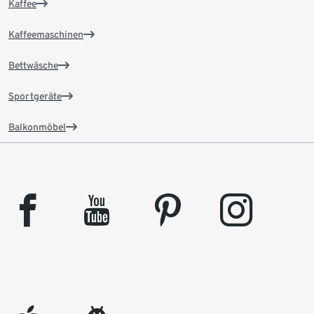
Kaffee
Kaffeemaschinen
Bettwäsche
Sportgeräte
Balkonmöbel
facebook
youtube
pinterest
instagram