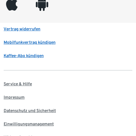
appleinc
android
Vertrag widerrufen
Mobilfunkvertrag kündigen
Kaffee-Abo kündigen
Service & Hilfe
Impressum
Datenschutz und Sicherheit
Einwilligungsmanagement