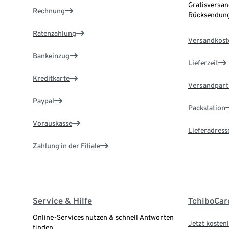
Gratisversan
Rechnung
Rücksendung
Ratenzahlung
Versandkost
Bankeinzug
Lieferzeit
Kreditkarte
Versandpart
Paypal
Packstation
Vorauskasse
Lieferadress
Zahlung in der Filiale
Service & Hilfe
TchiboCar
Online-Services nutzen & schnell Antworten
Jetzt kostenl
finden.