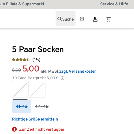
 in Filiale & Supermarkt
Service & Hilfe
Suche
5 Paar Socken
(15)
5,00
8,00
inkl. MwSt.
zzgl. Versandkosten
30-Tage-Bestpreis:
5,00
€
41-43
44-46
Richtige Größe ermitteln
Zur Zeit nicht verfügbar