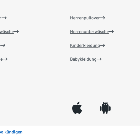
n
Herrenpullover
wäsche
Herrenunterwäsche
n
Kinderkleidung
e
Babykleidung
appleinc
android
bo kündigen