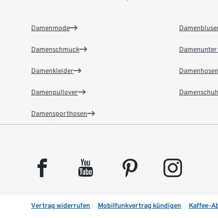
Damenmode
Damenbluse
Damenschmuck
Damenunter
Damenkleider
Damenhose
Damenpullover
Damenschuh
Damensporthosen
facebook
youtube
pinterest
instagram
Vertrag widerrufen
Mobilfunkvertrag kündigen
Kaffee-A