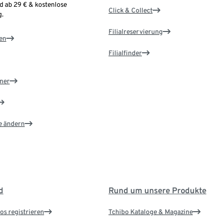
d ab 29 € & kostenlose
Click & Collect
.
Filialreservierung
en
Filialfinder
ner
e ändern
d
Rund um unsere Produkte
os registrieren
Tchibo Kataloge & Magazine