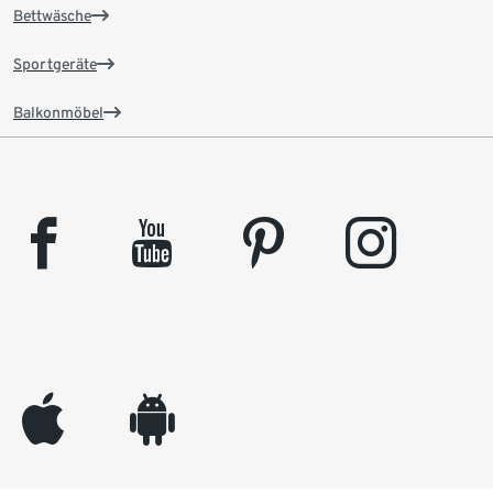
Bettwäsche
Sportgeräte
Balkonmöbel
facebook
youtube
pinterest
instagram
appleinc
android