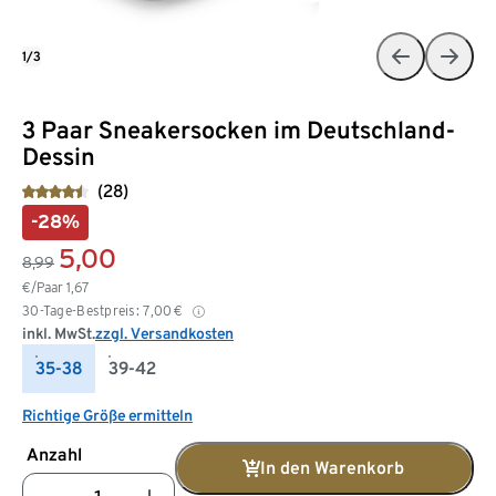
1/3
3 Paar Sneakersocken im Deutschland-
Dessin
(28)
-28%
5,00
8,99
€/Paar
1,67
30-Tage-Bestpreis:
7,00
€
inkl. MwSt.
zzgl. Versandkosten
35-38
39-42
Richtige Größe ermitteln
Anzahl
In den Warenkorb