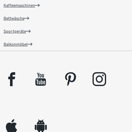
Kaffeemaschinen
Bettwäsche
Sportgeräte
Balkonmöbel
facebook
youtube
pinterest
instagram
appleinc
android