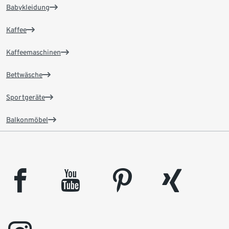
Babykleidung
Kaffee
Kaffeemaschinen
Bettwäsche
Sportgeräte
Balkonmöbel
facebook
youtube
pinterest
xing