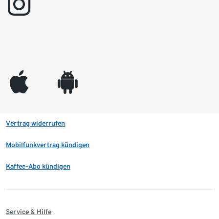
instagram
appleinc
android
Vertrag widerrufen
Mobilfunkvertrag kündigen
Kaffee-Abo kündigen
Service & Hilfe