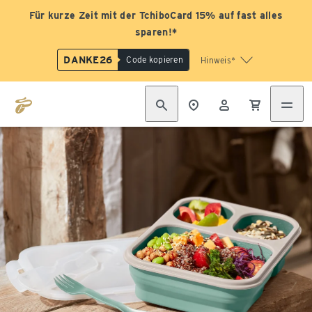
Für kurze Zeit mit der TchiboCard 15% auf fast alles
sparen!*
DANKE26
Code kopieren
Hinweis*