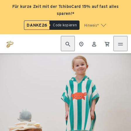
Für kurze Zeit mit der TchiboCard 15% auf fast alles
sparen!*
DANKE26
Code kopieren
Hinweis*