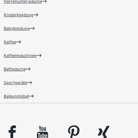
Herrenunterwäsche
Kinderkleidung
Babykleidung
Kaffee
Kaffeemaschinen
Bettwäsche
Sportgeräte
Balkonmöbel
facebook
youtube
pinterest
xing