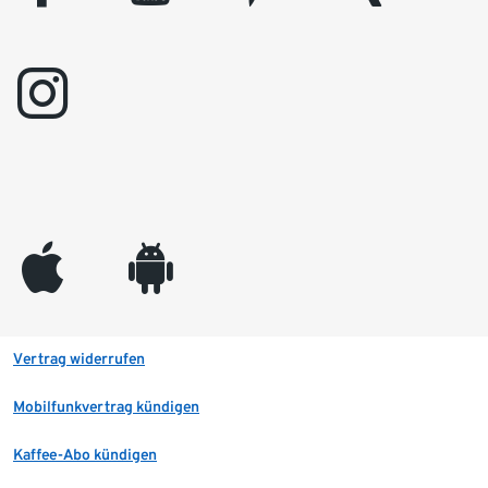
instagram
appleinc
android
Vertrag widerrufen
Mobilfunkvertrag kündigen
Kaffee-Abo kündigen