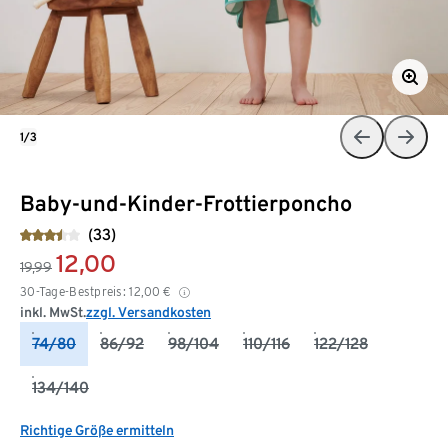
1/3
Baby-und-Kinder-Frottierponcho
(33)
12,00
19,99
30-Tage-Bestpreis:
12,00
€
inkl. MwSt.
zzgl. Versandkosten
74/80
86/92
98/104
110/116
122/128
134/140
Richtige Größe ermitteln