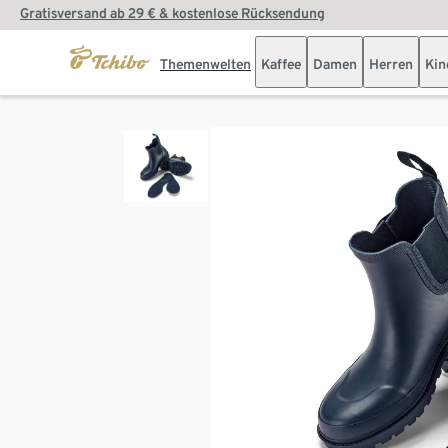
Gratisversand ab 29 € & kostenlose Rücksendung
Themenwelten
Kaffee
Damen
Herren
Kin