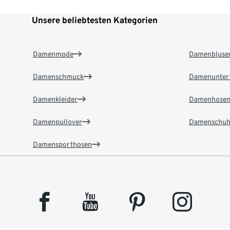
Unsere beliebtesten Kategorien
Damenmode
Damenbluse
Damenschmuck
Damenunter
Damenkleider
Damenhose
Damenpullover
Damenschuh
Damensporthosen
facebook
youtube
pinterest
instagram