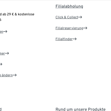
Filialabholung
d ab 29 € & kostenlose
Click & Collect
.
Filialreservierung
en
Filialfinder
ner
e ändern
d
Rund um unsere Produkte