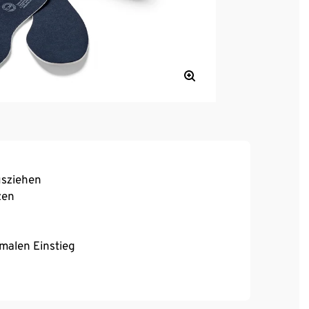
usziehen
zen
malen Einstieg