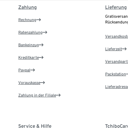
Zahlung
Lieferung
Gratisversan
Rechnung
Rücksendung
Ratenzahlung
Versandkost
Bankeinzug
Lieferzeit
Kreditkarte
Versandpart
Paypal
Packstation
Vorauskasse
Lieferadress
Zahlung in der Filiale
Service & Hilfe
TchiboCar