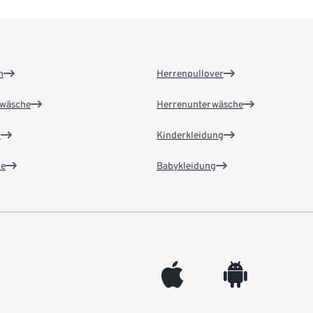
n
Herrenpullover
wäsche
Herrenunterwäsche
n
Kinderkleidung
e
Babykleidung
appleinc
android