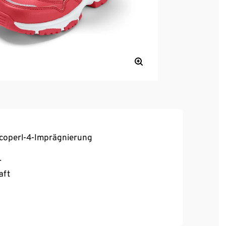
coperl-4-Imprägnierung
r
aft
urch eingearbeitete Membran
Einlegesohle zum Größenausgleich