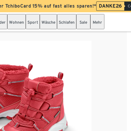
er TchiboCard 15% auf fast alles sparen!*
DANKE26
C
der
Wohnen
Sport
Wäsche
Schlafen
Sale
Mehr