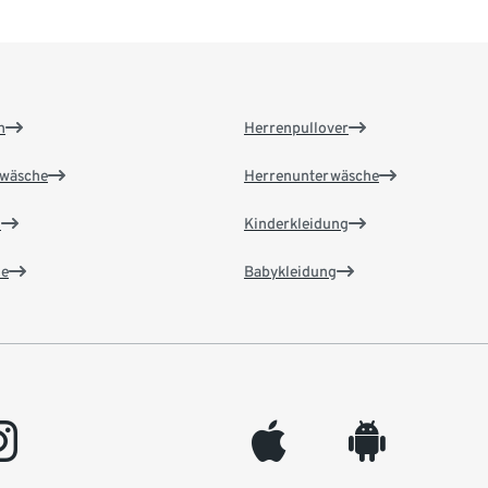
n
Herrenpullover
wäsche
Herrenunterwäsche
n
Kinderkleidung
e
Babykleidung
gram
appleinc
android