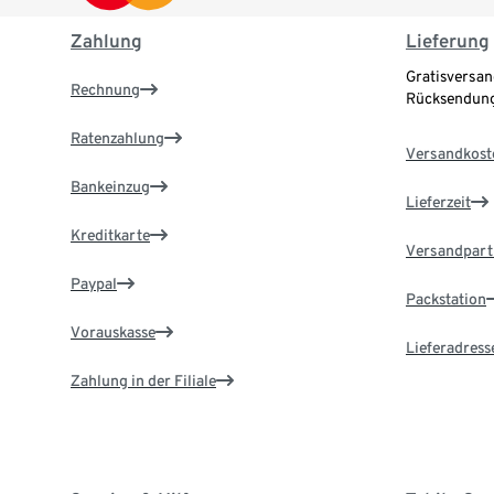
Zahlung
Lieferung
Gratisversan
Rechnung
Rücksendung
Ratenzahlung
Versandkost
Bankeinzug
Lieferzeit
Kreditkarte
Versandpart
Paypal
Packstation
Vorauskasse
Lieferadress
Zahlung in der Filiale