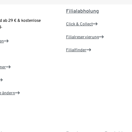
Filialabholung
d ab 29 € & kostenlose
Click & Collect
.
Filialreservierung
en
Filialfinder
ner
e ändern