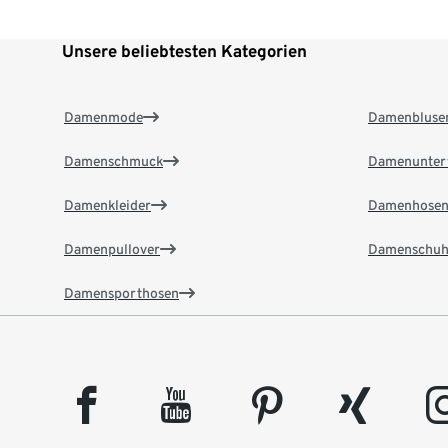
Unsere beliebtesten Kategorien
Damenmode
Damenbluse
Damenschmuck
Damenunter
Damenkleider
Damenhose
Damenpullover
Damenschuh
Damensporthosen
facebook
youtube
pinterest
xing
insta