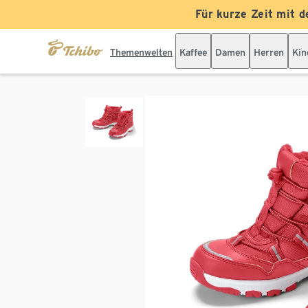
Für kurze Zeit mit d
Themenwelten
Kaffee
Damen
Herren
Kin