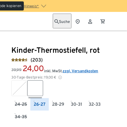
ode kopieren
Hinweis*
Suche
Kinder-Thermostiefell, rot
(203)
24,00
39,99
inkl. MwSt.
zzgl. Versandkosten
30-Tage-Bestpreis:
19,00
€
24-25
26-27
28-29
30-31
32-33
34-35