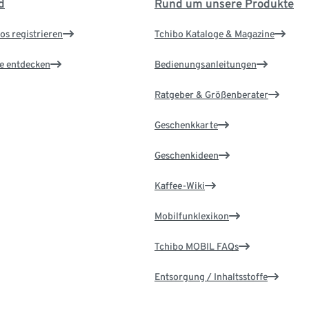
d
Rund um unsere Produkte
os registrieren
Tchibo Kataloge & Magazine
le entdecken
Bedienungsanleitungen
Ratgeber & Größenberater
Geschenkkarte
Geschenkideen
Kaffee-Wiki
Mobilfunklexikon
Tchibo MOBIL FAQs
Entsorgung / Inhaltsstoffe