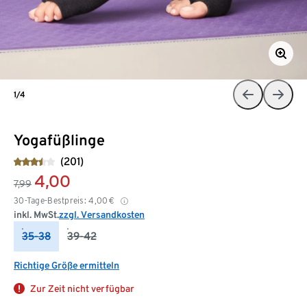
1/4
Yogafüßlinge
(201)
4,00
7,99
30-Tage-Bestpreis:
4,00
€
inkl. MwSt.
zzgl. Versandkosten
35-38
39-42
Richtige Größe ermitteln
Zur Zeit nicht verfügbar