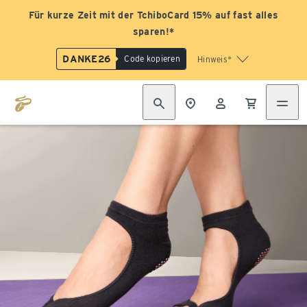
Für kurze Zeit mit der TchiboCard 15% auf fast alles
sparen!*
DANKE26
Code kopieren
Hinweis*