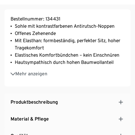
Bestellnummer: 134431
Sohle mit kontrastfarbenen Antirutsch-Noppen
Offenes Zehenende
Mit Elasthan: formbeständig, perfekter Sitz, hoher
Tragekomfort
Elastisches Komfortbündchen – kein Einschnüren
Hautsympathisch durch hohen Baumwollanteil
Weiter Ausschnitt für minimalen Hautkontakt
Mehr anzeigen
Ideal auch für Pilates oder Gymnastik- und
Fitnessübungen
Produktbeschreibung
Material & Pflege