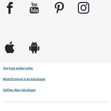
facebook
youtube
pinterest
instagram
appleinc
android
Vertrag widerrufen
Mobilfunkvertrag kündigen
Kaffee-Abo kündigen