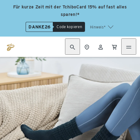
Für kurze Zeit mit der TchiboCard 15% auf fast alles
sparen!*
DANKE26
Code kopieren
Hinweis*