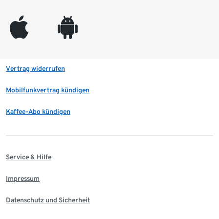
appleinc
android
Vertrag widerrufen
Mobilfunkvertrag kündigen
Kaffee-Abo kündigen
Service & Hilfe
Impressum
Datenschutz und Sicherheit