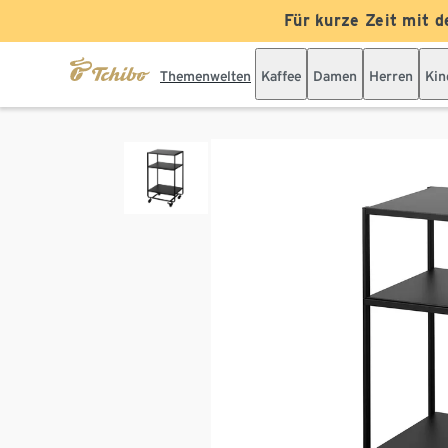
Für kurze Zeit mit d
Themenwelten
Kaffee
Damen
Herren
Kin