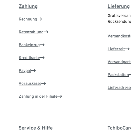
Zahlung
Lieferung
Gratisversan
Rechnung
Rücksendung
Ratenzahlung
Versandkost
Bankeinzug
Lieferzeit
Kreditkarte
Versandpart
Paypal
Packstation
Vorauskasse
Lieferadress
Zahlung in der Filiale
Service & Hilfe
TchiboCar