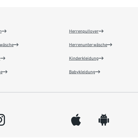
n
Herrenpullover
wäsche
Herrenunterwäsche
n
Kinderkleidung
e
Babykleidung
gram
appleinc
android