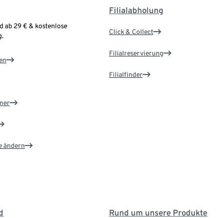
Filialabholung
d ab 29 € & kostenlose
Click & Collect
.
Filialreservierung
en
Filialfinder
ner
e ändern
d
Rund um unsere Produkte