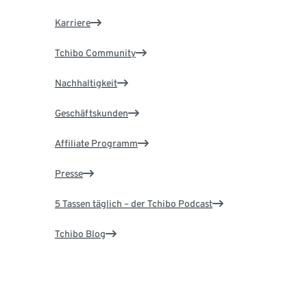
Karriere
Tchibo Community
Nachhaltigkeit
Geschäftskunden
Affiliate Programm
Presse
5 Tassen täglich – der Tchibo Podcast
Tchibo Blog