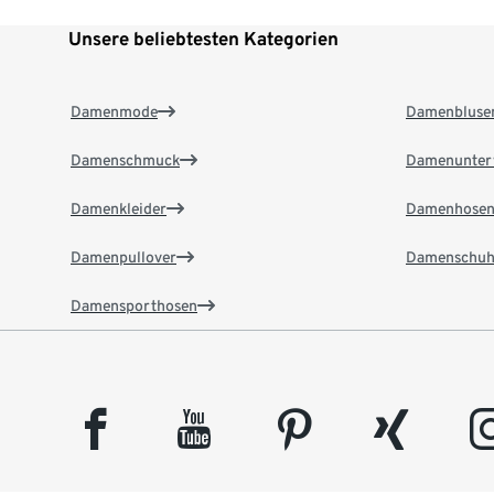
Unsere beliebtesten Kategorien
Damenmode
Damenbluse
Damenschmuck
Damenunter
Damenkleider
Damenhose
Damenpullover
Damenschuh
Damensporthosen
facebook
youtube
pinterest
xing
insta