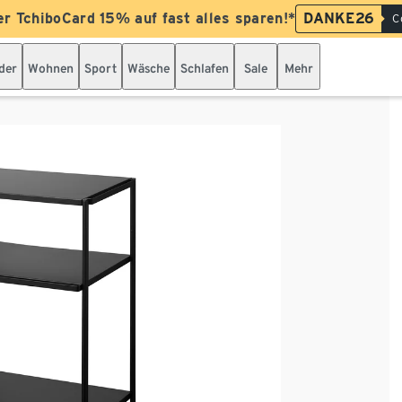
er TchiboCard 15% auf fast alles sparen!*
DANKE26
C
der
Wohnen
Sport
Wäsche
Schlafen
Sale
Mehr