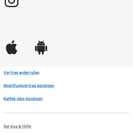
instagram
appleinc
android
Vertrag widerrufen
Mobilfunkvertrag kündigen
Kaffee-Abo kündigen
Service & Hilfe