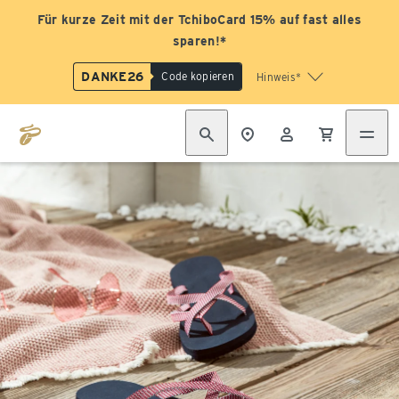
Für kurze Zeit mit der TchiboCard 15% auf fast alles
sparen!*
DANKE26
Code kopieren
Hinweis*