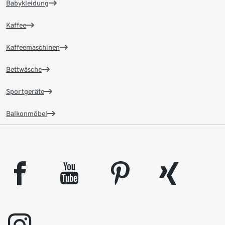
Babykleidung
Kaffee
Kaffeemaschinen
Bettwäsche
Sportgeräte
Balkonmöbel
facebook
youtube
pinterest
xing