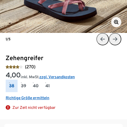
1/5
Zehengreifer
(270)
4,00
inkl. MwSt.
zzgl. Versandkosten
38
39
40
41
Richtige Größe ermitteln
Zur Zeit nicht verfügbar