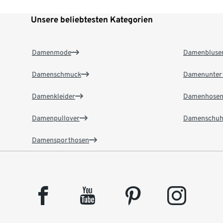
Unsere beliebtesten Kategorien
Damenmode
Damenbluse
Damenschmuck
Damenunter
Damenkleider
Damenhose
Damenpullover
Damenschuh
Damensporthosen
facebook
youtube
pinterest
instagram