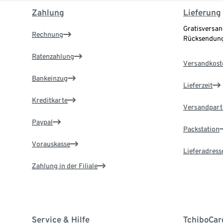
Zahlung
Lieferung
Gratisversan
Rechnung
Rücksendung
Ratenzahlung
Versandkost
Bankeinzug
Lieferzeit
Kreditkarte
Versandpart
Paypal
Packstation
Vorauskasse
Lieferadress
Zahlung in der Filiale
Service & Hilfe
TchiboCar