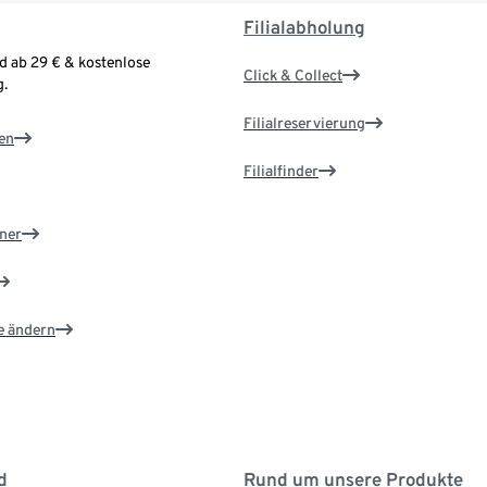
Filialabholung
d ab 29 € & kostenlose
Click & Collect
.
Filialreservierung
en
Filialfinder
ner
e ändern
d
Rund um unsere Produkte