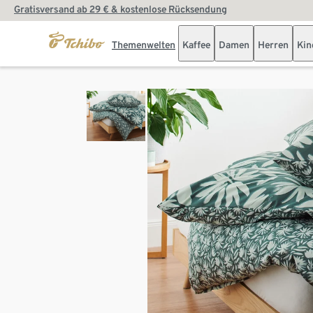
Gratisversand ab 29 € & kostenlose Rücksendung
Themenwelten
Kaffee
Damen
Herren
Kin