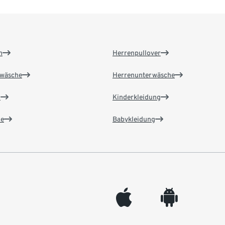
n
Herrenpullover
wäsche
Herrenunterwäsche
n
Kinderkleidung
e
Babykleidung
appleinc
android