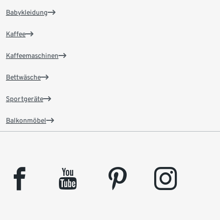
Babykleidung
Kaffee
Kaffeemaschinen
Bettwäsche
Sportgeräte
Balkonmöbel
facebook
youtube
pinterest
instagram