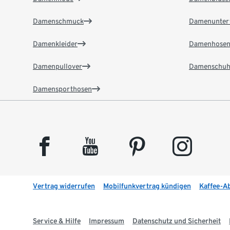
Damenschmuck
Damenunter
Damenkleider
Damenhose
Damenpullover
Damenschuh
Damensporthosen
facebook
youtube
pinterest
instagram
Vertrag widerrufen
Mobilfunkvertrag kündigen
Kaffee-A
Service & Hilfe
Impressum
Datenschutz und Sicherheit