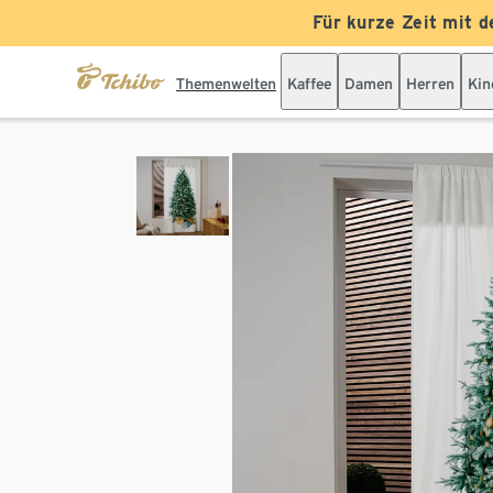
Für kurze Zeit mit d
Themenwelten
Kaffee
Damen
Herren
Kin