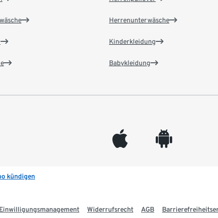
wäsche
Herrenunterwäsche
n
Kinderkleidung
e
Babykleidung
appleinc
android
bo kündigen
Einwilligungsmanagement
Widerrufsrecht
AGB
Barrierefreiheitse