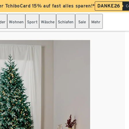
er TchiboCard 15% auf fast alles sparen!*
DANKE26
C
der
Wohnen
Sport
Wäsche
Schlafen
Sale
Mehr