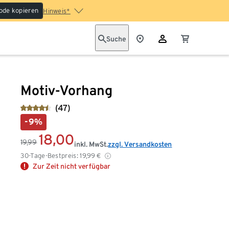
ode kopieren
Hinweis*
Suche
Motiv-Vorhang
(47)
-9%
18,00
19,99
inkl. MwSt.
zzgl. Versandkosten
30-Tage-Bestpreis:
19,99
€
Zur Zeit nicht verfügbar