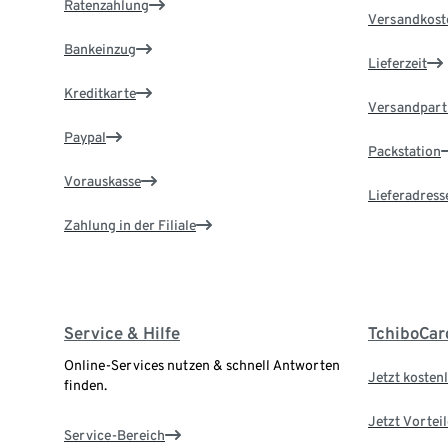
Ratenzahlung
Versandkost
Bankeinzug
Lieferzeit
Kreditkarte
Versandpart
Paypal
Packstation
Vorauskasse
Lieferadress
Zahlung in der Filiale
Service & Hilfe
TchiboCar
Online-Services nutzen & schnell Antworten
Jetzt kostenl
finden.
Jetzt Vortei
Service-Bereich