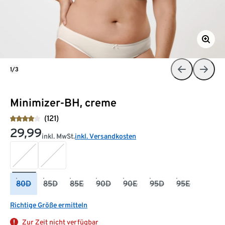
1/3
Minimizer-BH, creme
(121)
29,99
inkl. MwSt.
inkl. Versandkosten
80D
85D
85E
90D
90E
95D
95E
Richtige Größe ermitteln
Zur Zeit nicht verfügbar