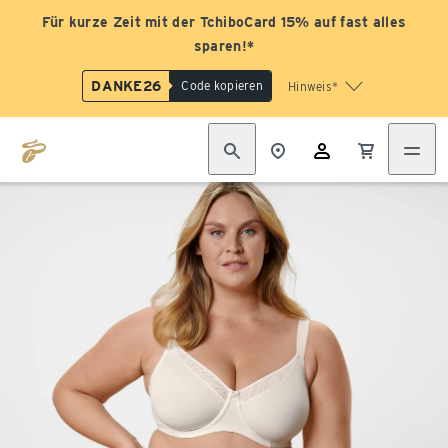
Für kurze Zeit mit der TchiboCard 15% auf fast alles
sparen!*
DANKE26
Code kopieren
Hinweis*