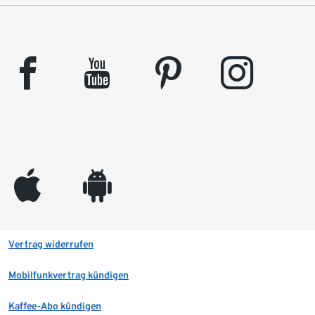
facebook
youtube
pinterest
instagram
appleinc
android
Vertrag widerrufen
Mobilfunkvertrag kündigen
Kaffee-Abo kündigen