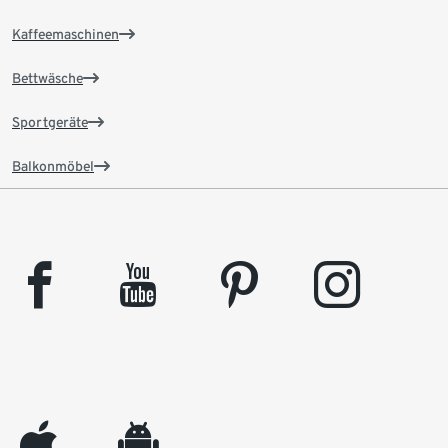
Kaffeemaschinen
Bettwäsche
Sportgeräte
Balkonmöbel
facebook
youtube
pinterest
instagram
appleinc
android