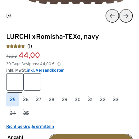
1/6
LURCHI »Romisha-TEX«, navy
(1)
44,00
79,99
30-Tage-Bestpreis:
44,00
€
inkl. MwSt.
inkl. Versandkosten
25
26
27
28
29
30
31
32
33
34
35
Richtige Größe ermitteln
Anzahl