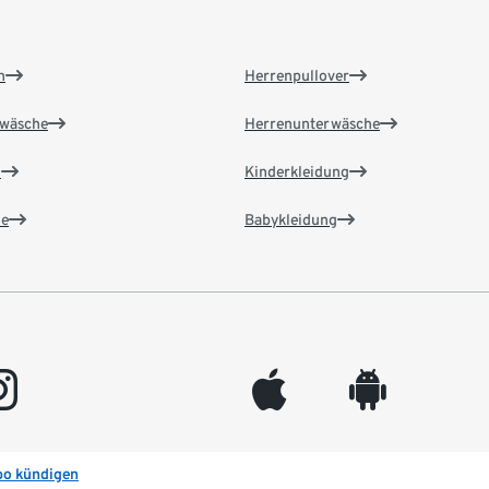
n
Herrenpullover
wäsche
Herrenunterwäsche
n
Kinderkleidung
e
Babykleidung
gram
appleinc
android
bo kündigen