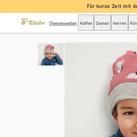
Für kurze Zeit mit d
Themenwelten
Kaffee
Damen
Herren
Kin