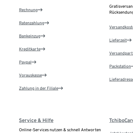
Gratisversan
Rechnung
Rücksendung
Ratenzahlung
Versandkost
Bankeinzug
Lieferzeit
Kreditkarte
Versandpart
Paypal
Packstation
Vorauskasse
Lieferadress
Zahlung in der Filiale
Service & Hilfe
TchiboCar
Online-Services nutzen & schnell Antworten