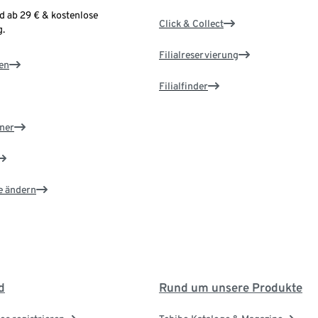
d ab 29 € & kostenlose
Click & Collect
.
Filialreservierung
en
Filialfinder
ner
e ändern
d
Rund um unsere Produkte