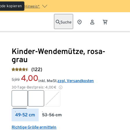
ode kopieren
Hinweis*
Suche
Kinder-Wendemütze, rosa-
grau
(122)
4,00
5,99
inkl. MwSt.
zzgl. Versandkosten
30-Tage-Bestpreis:
4,00
€
49-52 cm
53-56 cm
Richtige Größe ermitteln