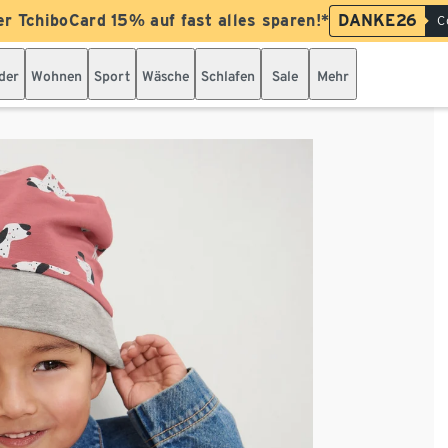
er TchiboCard 15% auf fast alles sparen!*
DANKE26
C
der
Wohnen
Sport
Wäsche
Schlafen
Sale
Mehr