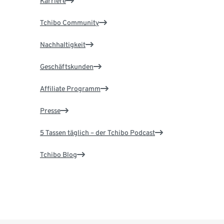
Karriere
Tchibo Community
Nachhaltigkeit
Geschäftskunden
Affiliate Programm
Presse
5 Tassen täglich – der Tchibo Podcast
Tchibo Blog