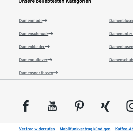
Unsere beliebtesten Kategorien
Damenmode
Damenbluse
Damenschmuck
Damenunter
Damenkleider
Damenhose
Damenpullover
Damenschuh
Damensporthosen
facebook
youtube
pinterest
xing
insta
Vertrag widerrufen
Mobilfunkvertrag kündigen
Kaffee-A