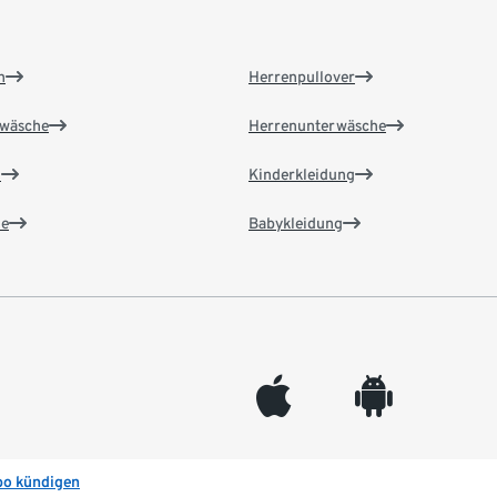
n
Herrenpullover
wäsche
Herrenunterwäsche
n
Kinderkleidung
e
Babykleidung
appleinc
android
bo kündigen