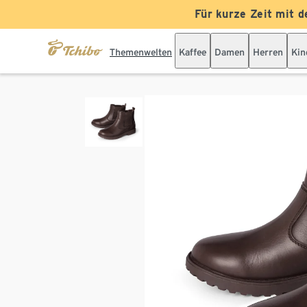
Für kurze Zeit mit d
Themenwelten
Kaffee
Damen
Herren
Kin