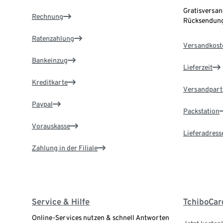
Gratisversan
Rechnung
Rücksendung
Ratenzahlung
Versandkost
Bankeinzug
Lieferzeit
Kreditkarte
Versandpart
Paypal
Packstation
Vorauskasse
Lieferadress
Zahlung in der Filiale
Service & Hilfe
TchiboCar
Online-Services nutzen & schnell Antworten