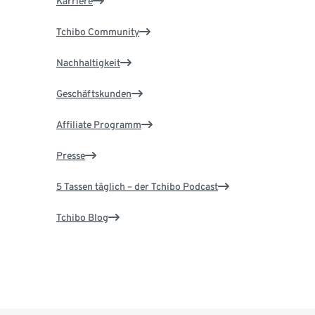
Karriere
Tchibo Community
Nachhaltigkeit
Geschäftskunden
Affiliate Programm
Presse
5 Tassen täglich – der Tchibo Podcast
Tchibo Blog