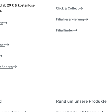
d ab 29 € & kostenlose
Click & Collect
.
Filialreservierung
en
Filialfinder
ner
e ändern
d
Rund um unsere Produkte