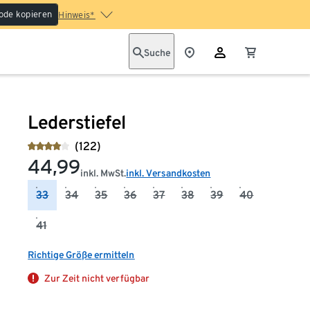
ode kopieren
Hinweis*
Suche
Lederstiefel
(122)
44,99
inkl. MwSt.
inkl. Versandkosten
33
34
35
36
37
38
39
40
41
Richtige Größe ermitteln
Zur Zeit nicht verfügbar