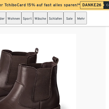
er TchiboCard 15% auf fast alles sparen!*
DANKE26
C
der
Wohnen
Sport
Wäsche
Schlafen
Sale
Mehr