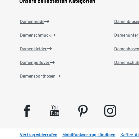
Unsere beliebtesten Kategorien
Damenmode
Damenbluse
Damenschmuck
Damenunter
Damenkleider
Damenhose
Damenpullover
Damenschuh
Damensporthosen
facebook
youtube
pinterest
instagram
Vertrag widerrufen
Mobilfunkvertrag kündigen
Kaffee-A