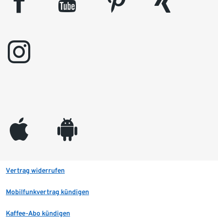
facebook
youtube
pinterest
xing
instagram
appleinc
android
Vertrag widerrufen
Mobilfunkvertrag kündigen
Kaffee-Abo kündigen