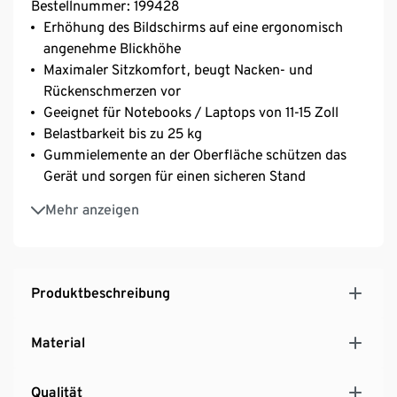
Bestellnummer: 199428
Erhöhung des Bildschirms auf eine ergonomisch
angenehme Blickhöhe
Maximaler Sitzkomfort, beugt Nacken- und
Rückenschmerzen vor
Geeignet für Notebooks / Laptops von 11-15 Zoll
Belastbarkeit bis zu 25 kg
Gummielemente an der Oberfläche schützen das
Gerät und sorgen für einen sicheren Stand
Platzsparend: Nach dem Gebrauch kann die
Mehr anzeigen
Tastatur unter dem Ständer verstaut werden
Wärmeableitend: Durch die offene Tragfläche erhält
das Gerät eine ideale Belüftung, wodurch eine
Überhitzung vermieden werden kann
Produktbeschreibung
Für den Gebrauch in Kombination mit zusätzlicher
Tastatur (im Lieferumfang nicht enthalten)
Material
Qualität