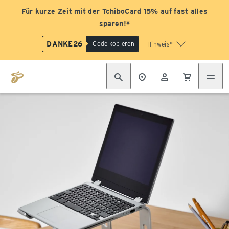
Für kurze Zeit mit der TchiboCard 15% auf fast alles
sparen!*
DANKE26
Code kopieren
Hinweis*