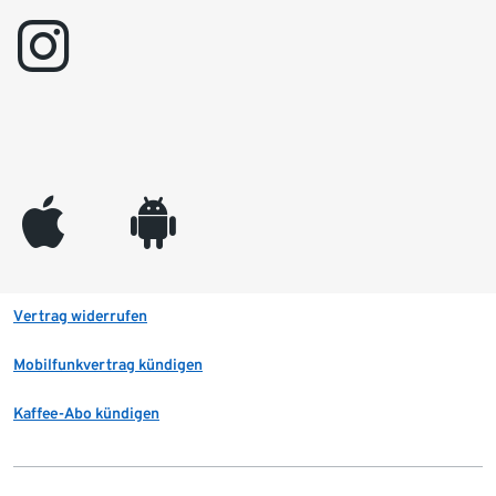
instagram
appleinc
android
Vertrag widerrufen
Mobilfunkvertrag kündigen
Kaffee-Abo kündigen