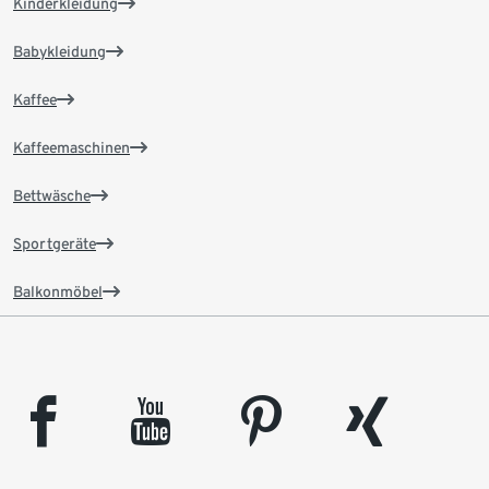
Kinderkleidung
Babykleidung
Kaffee
Kaffeemaschinen
Bettwäsche
Sportgeräte
Balkonmöbel
facebook
youtube
pinterest
xing