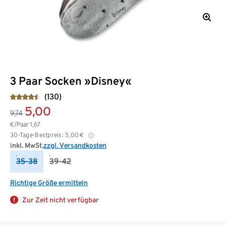
3 Paar Socken »Disney«
(130)
5,00
9,74
€/Paar
1,67
30-Tage-Bestpreis:
5,00
€
inkl. MwSt.
zzgl. Versandkosten
35-38
39-42
Richtige Größe ermitteln
Zur Zeit nicht verfügbar