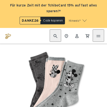
Für kurze Zeit mit der TchiboCard 15% auf fast alles
sparen!*
DANKE26
Code kopieren
Hinweis*